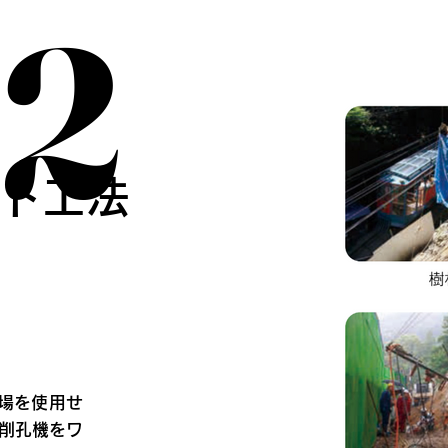
2
2
ト工法
）
場を使用せ
削孔機をワ