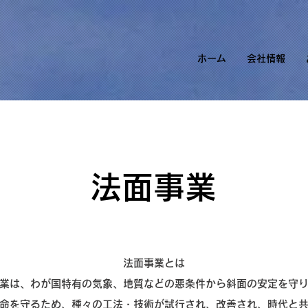
ホーム
会社情報
​法面事業
法面事業とは
業は、わが国特有の気象、地質などの悪条件から斜面の安定を守
命を守るため、種々の工法・技術が試行され、改善され、時代と