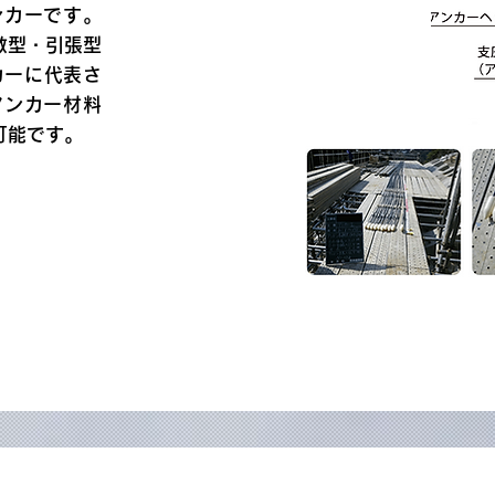
ンカーです。
散型・引張型
カーに代表さ
アンカー材料
可能です。