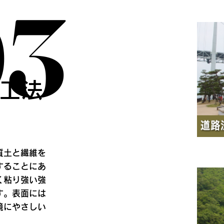
03
03
ー工法
質土と繊維を
することにあ
く粘り強い強
す。表面には
境にやさしい