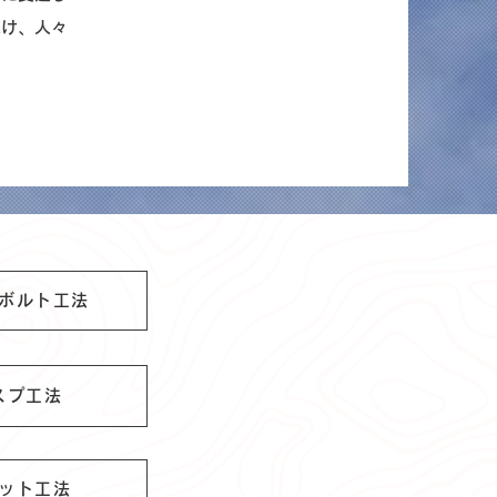
続け、人々
。
ボルト工法
スプ工法
ット工法