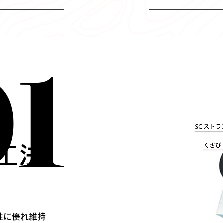
01
01
工法
性に優れ維持